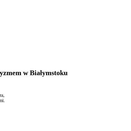
utyzmem w Białymstoku
ra,
mi.