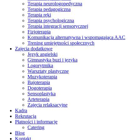
Terapia neurologopedyczna
Terapia pedagogiczna
Terapia ręki
Terapia psychologiczna
Terapia integracji sensorycznej
Fizjoterapia
Komunikacja alternatywna i wspomagająca AAC
Trening umiejętności społecznych
Zajęcia dodatkowe
Język angielski
Gimnastyka buzi i języka
Logorytmika
Warsztaty plastyczne
Muzykoterapia
Bajoterapia
Dogoterapia
Sensoplastyka
Arteterapia
Zajęcia relaksacyjne
Kadra
Rekrutacja
Płatności i informacje
Catering
Blog
Kontakt