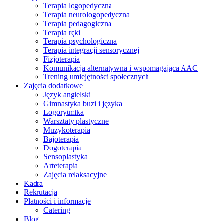
Terapia logopedyczna
Terapia neurologopedyczna
Terapia pedagogiczna
Terapia ręki
Terapia psychologiczna
Terapia integracji sensorycznej
Fizjoterapia
Komunikacja alternatywna i wspomagająca AAC
Trening umiejętności społecznych
Zajęcia dodatkowe
Język angielski
Gimnastyka buzi i języka
Logorytmika
Warsztaty plastyczne
Muzykoterapia
Bajoterapia
Dogoterapia
Sensoplastyka
Arteterapia
Zajęcia relaksacyjne
Kadra
Rekrutacja
Płatności i informacje
Catering
Blog