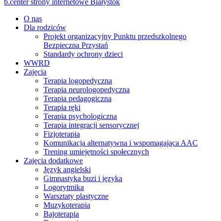
b.center strony internetowe Białystok
O nas
Dla rodziców
Projekt organizacyjny Punktu przedszkolnego
Bezpieczna Przystań
Standardy ochrony dzieci
WWRD
Zajęcia
Terapia logopedyczna
Terapia neurologopedyczna
Terapia pedagogiczna
Terapia ręki
Terapia psychologiczna
Terapia integracji sensorycznej
Fizjoterapia
Komunikacja alternatywna i wspomagająca AAC
Trening umiejętności społecznych
Zajęcia dodatkowe
Język angielski
Gimnastyka buzi i języka
Logorytmika
Warsztaty plastyczne
Muzykoterapia
Bajoterapia