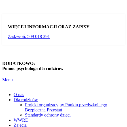
WIĘCEJ INFORMACJI ORAZ ZAPISY
Zadzwoń: 509 018 391
DODATKOWO:
Pomoc psychologa dla rodziców
Menu
O nas
Dla rodziców
Projekt organizacyjny Punktu przedszkolnego
Bezpieczna Przystań
Standardy ochrony dzieci
WWRD
Zajęcia